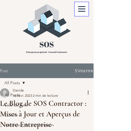
S'inscrire
Post
All Posts
Davide
All Posts
16 févr. 2023
2 min de lecture
Le Blog de SOS Contractor :
Salle de bain
Mises à Jour et Aperçus de
Cuisine
Notre Entreprise
l'extérieur de votre maison