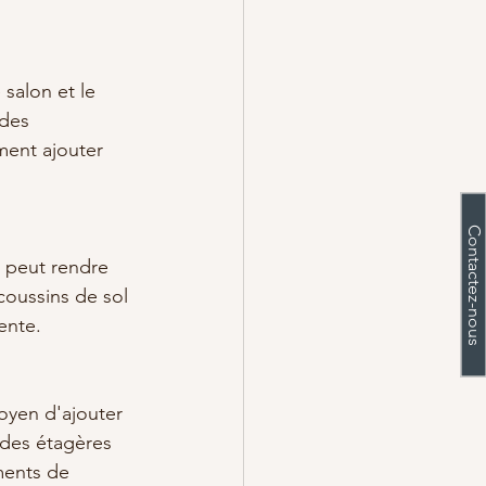
salon et le 
 des 
ment ajouter 
Contactez-nous
 peut rendre 
coussins de sol 
ente.
oyen d'ajouter 
 des étagères 
ments de 