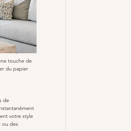
 une touche de 
er du papier 
s de 
instantanément 
ent votre style 
e ou des 