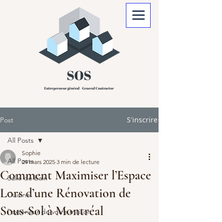
S'inscrire
Post
All Posts
Sophie
All Posts
29 mars 2025
3 min de lecture
Comment Maximiser l’Espace
Salle de bain
Lors d’une Rénovation de
Cuisine
Sous-Sol à Montréal
l'extérieur de votre maison