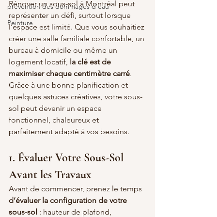
Rénover un sous-sol à Montréal peut 
prévention des dommages d'eau
représenter un défi, surtout lorsque 
Peinture
l’espace est limité. Que vous souhaitiez 
créer une salle familiale confortable, un 
bureau à domicile ou même un 
logement locatif, 
la clé est de 
maximiser chaque centimètre carré
. 
Grâce à une bonne planification et 
quelques astuces créatives, votre sous-
sol peut devenir un espace 
fonctionnel, chaleureux et 
parfaitement adapté à vos besoins.
1. Évaluer Votre Sous-Sol 
Avant les Travaux
Avant de commencer, prenez le temps 
d’évaluer la configuration de votre 
sous-sol
 : hauteur de plafond, 